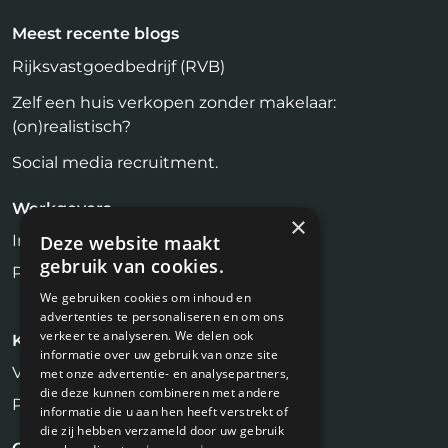
Meest recente blogs
Rijksvastgoedbedrijf (RVB)
Zelf een huis verkopen zonder makelaar:
(on)realistisch?
Social media recruitment.
Werkgevers
×
Inloggen
Deze website maakt
gebruik van cookies.
Plaats vacature
We gebruiken cookies om inhoud en
advertenties te personaliseren en om ons
verkeer te analyseren. We delen ook
Kandidaten
informatie over uw gebruik van onze site
Vastgoed Vacatures
met onze advertentie- en analysepartners,
die deze kunnen combineren met andere
Profiel aanmaken
informatie die u aan hen heeft verstrekt of
die zij hebben verzameld door uw gebruik