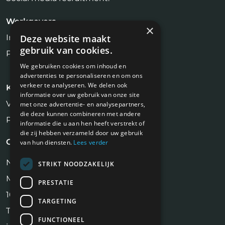
Werkgevers
×
Inloggen
Deze website maakt
gebruik van cookies.
Plaats vacature
We gebruiken cookies om inhoud en
advertenties te personaliseren en om ons
verkeer te analyseren. We delen ook
Kandidaten
informatie over uw gebruik van onze site
Vastgoed Vacatures
met onze advertentie- en analysepartners,
die deze kunnen combineren met andere
Profiel aanmaken
informatie die u aan hen heeft verstrekt of
die zij hebben verzameld door uw gebruik
Contact
van hun diensten.
Lees verder
NiVa Media
STRIKT NOODZAKELIJK
Maassluisstraat 2
PRESTATIE
1062 GD Amsterdam
TARGETING
Tel:
06 17 13 90 41
FUNCTIONEEL