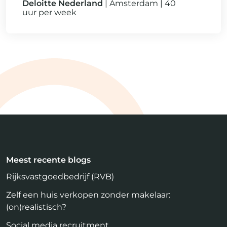
Deloitte Nederland
Amsterdam
40
uur per week
Meest recente blogs
Rijksvastgoedbedrijf (RVB)
Zelf een huis verkopen zonder makelaar:
(on)realistisch?
Social media recruitment.