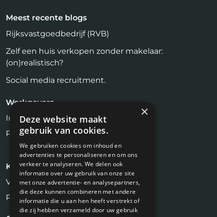
Meest recente blogs
Rijksvastgoedbedrijf (RVB)
Zelf een huis verkopen zonder makelaar:
(on)realistisch?
Social media recruitment.
Werkgevers
×
Inloggen
Deze website maakt
gebruik van cookies.
Plaats vacature
We gebruiken cookies om inhoud en
advertenties te personaliseren en om ons
verkeer te analyseren. We delen ook
Kandidaten
informatie over uw gebruik van onze site
Vastgoed Vacatures
met onze advertentie- en analysepartners,
die deze kunnen combineren met andere
Profiel aanmaken
informatie die u aan hen heeft verstrekt of
die zij hebben verzameld door uw gebruik