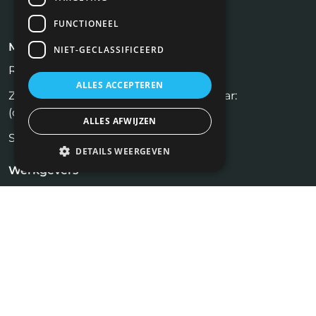
FUNCTIONEEL
Meest recente blogs
NIET-GECLASSIFICEERD
Rijksvastgoedbedrijf (RVB)
ALLES ACCEPTEREN
Zelf een huis verkopen zonder makelaar:
(on)realistisch?
ALLES AFWIJZEN
Social media recruitment.
DETAILS WEERGEVEN
Werkgevers
Inloggen
Plaats vacature
Kandidaten
Vastgoed Vacatures
Profiel aanmaken