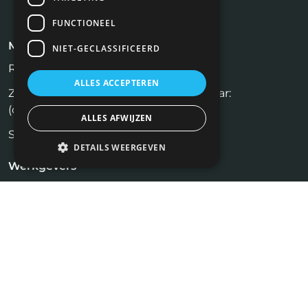
FUNCTIONEEL
Meest recente blogs
NIET-GECLASSIFICEERD
Rijksvastgoedbedrijf (RVB)
ALLES ACCEPTEREN
Zelf een huis verkopen zonder makelaar:
(on)realistisch?
ALLES AFWIJZEN
Social media recruitment.
DETAILS WEERGEVEN
Werkgevers
Inloggen
Plaats vacature
Kandidaten
Vastgoed Vacatures
Profiel aanmaken