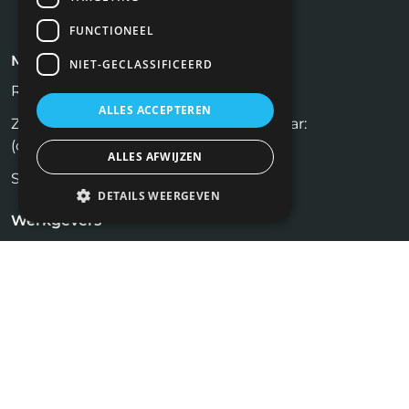
FUNCTIONEEL
Meest recente blogs
NIET-GECLASSIFICEERD
Rijksvastgoedbedrijf (RVB)
ALLES ACCEPTEREN
Zelf een huis verkopen zonder makelaar:
(on)realistisch?
ALLES AFWIJZEN
Social media recruitment.
DETAILS WEERGEVEN
Werkgevers
Inloggen
Plaats vacature
Kandidaten
Vastgoed Vacatures
Profiel aanmaken