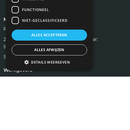
FUNCTIONEEL
Meest recente blogs
NIET-GECLASSIFICEERD
Rijksvastgoedbedrijf (RVB)
ALLES ACCEPTEREN
Zelf een huis verkopen zonder makelaar:
(on)realistisch?
ALLES AFWIJZEN
Social media recruitment.
DETAILS WEERGEVEN
Werkgevers
Inloggen
Plaats vacature
Kandidaten
Vastgoed Vacatures
Profiel aanmaken