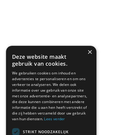
×
Deze website maakt
gebruik van cookies.
We gebruiken cookies om inhoud en
advertenties te personaliseren en om ons
verkeer te analyseren. We delen ook
informatie over uw gebruik van onze site
met onze advertentie- en analysepartners,
die deze kunnen combineren met andere
informatie die u aan hen heeft verstrekt of
die zij hebben verzameld door uw gebruik
van hun diensten.
Lees verder
STRIKT NOODZAKELIJK