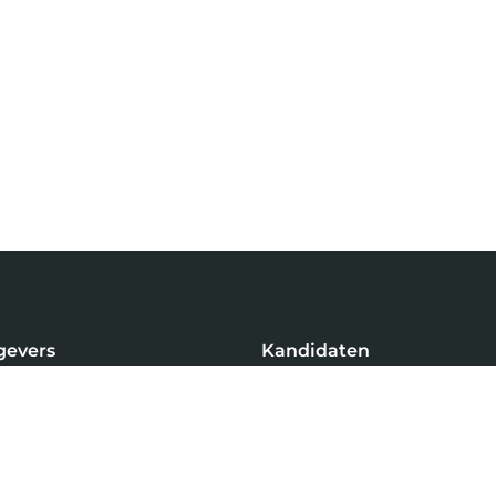
gevers
Kandidaten
gen
Vastgoed Vacatures
 vacature
Profiel aanmaken