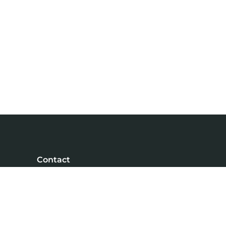
Contact
NiVa Media
Maassluisstraat 2
1062 GD Amsterdam