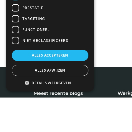
PRESTATIE
TARGETING
FUNCTIONEEL
NIET-GECLASSIFICEERD
ALLES ACCEPTEREN
ALLES AFWIJZEN
DETAILS WEERGEVEN
Meest recente blogs
Werk
Inlog
Rijksvastgoedbedrijf (RVB)
Plaats
Zelf een huis verkopen zonder
makelaar: (on)realistisch?
Social media recruitment.