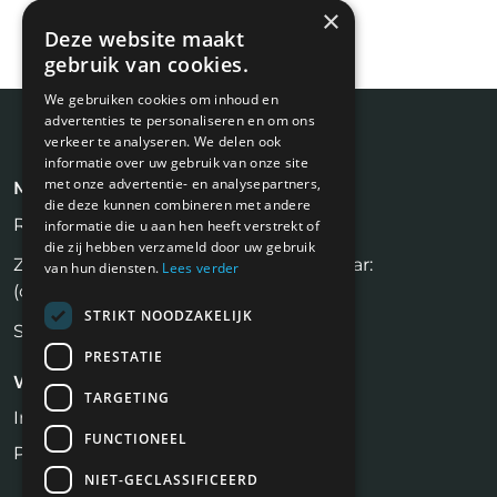
×
Deze website maakt
gebruik van cookies.
We gebruiken cookies om inhoud en
advertenties te personaliseren en om ons
verkeer te analyseren. We delen ook
informatie over uw gebruik van onze site
met onze advertentie- en analysepartners,
Meest recente blogs
die deze kunnen combineren met andere
Rijksvastgoedbedrijf (RVB)
informatie die u aan hen heeft verstrekt of
die zij hebben verzameld door uw gebruik
Zelf een huis verkopen zonder makelaar:
van hun diensten.
Lees verder
(on)realistisch?
STRIKT NOODZAKELIJK
Social media recruitment.
PRESTATIE
Werkgevers
TARGETING
Inloggen
FUNCTIONEEL
Plaats vacature
NIET-GECLASSIFICEERD