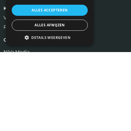
Kandidaten
ALLES ACCEPTEREN
Vastgoed Vacatures
ALLES AFWIJZEN
Profiel aanmaken
DETAILS WEERGEVEN
Contact
NiVa Media
Maassluisstraat 2
1062 GD Amsterdam
Tel:
06 17 13 90 41
info@vastgoedfuncties.nl
Bekijk ook onze andere website:
www.makelaarbanen.nl