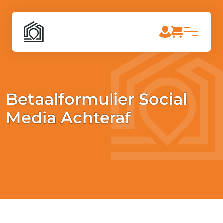
Betaalformulier Social
Media Achteraf
[paytium name=”Your webshop name”
description=”Your product or description”]