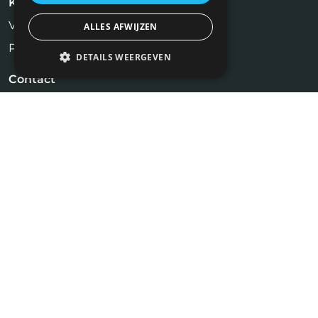
Kandidaten
Vastgoed Vacatures
ALLES AFWIJZEN
Profiel aanmaken
DETAILS WEERGEVEN
Contact
NiVa Media
Maassluisstraat 2
1062 GD Amsterdam
Tel:
06 17 13 90 41
info@vastgoedfuncties.nl
Bekijk ook onze andere website:
www.makelaarbanen.nl
Copyright © 2026 | Op Vastgoedfuncties.nl vindt u het meest complete