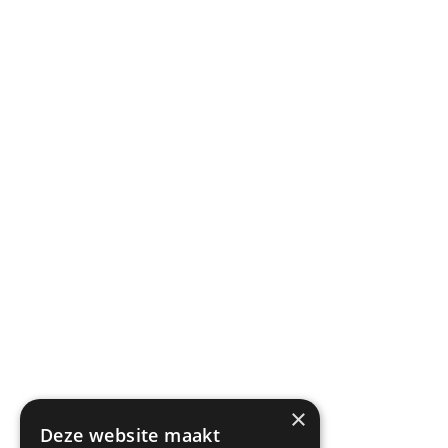
required=”true” /]
[paytium_field type=”text” label=”Woonplaats”
required=”true” /]
[paytium_button label=”Afrekenen met IDEAL” /]
[/paytium]
×
Deze website maakt