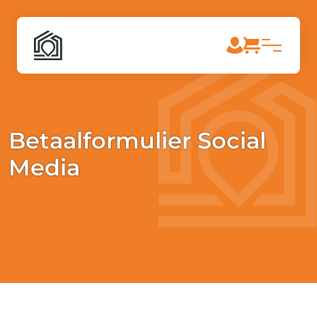
Betaalformulier Social
Media
[paytium name=”Your webshop name”
description=”Your product or description”]