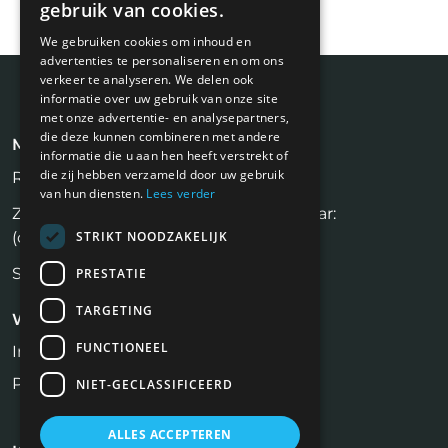
gebruik van cookies.
We gebruiken cookies om inhoud en
advertenties te personaliseren en om ons
verkeer te analyseren. We delen ook
informatie over uw gebruik van onze site
met onze advertentie- en analysepartners,
die deze kunnen combineren met andere
Meest recente blogs
informatie die u aan hen heeft verstrekt of
die zij hebben verzameld door uw gebruik
Rijksvastgoedbedrijf (RVB)
van hun diensten.
Lees verder
Zelf een huis verkopen zonder makelaar:
STRIKT NOODZAKELIJK
(on)realistisch?
Social media recruitment.
PRESTATIE
TARGETING
Werkgevers
FUNCTIONEEL
Inloggen
Plaats vacature
NIET-GECLASSIFICEERD
ALLES ACCEPTEREN