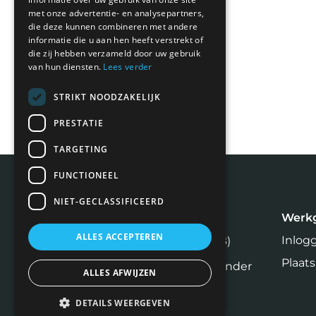
met onze advertentie- en analysepartners,
die deze kunnen combineren met andere
informatie die u aan hen heeft verstrekt of
die zij hebben verzameld door uw gebruik
van hun diensten.
Lees verder
STRIKT NOODZAKELIJK
PRESTATIE
TARGETING
FUNCTIONEEL
NIET-GECLASSIFICEERD
Meest recente blogs
Werk
ALLES ACCEPTEREN
Inlog
Rijksvastgoedbedrijf (RVB)
Plaats
Zelf een huis verkopen zonder
ALLES AFWIJZEN
makelaar: (on)realistisch?
DETAILS WEERGEVEN
Social media recruitment.