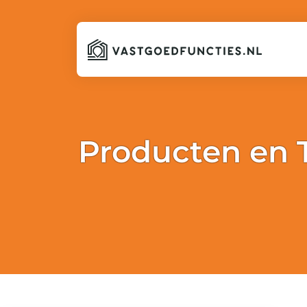
Producten en 
[vc_row][vc_column][vc_column_text]Hieronder kunt u h
[vc_column_text]