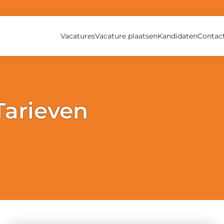
Vacatures
Vacature plaatsen
Kandidaten
Contac
Tarieven
et overzicht vinden van onze tarieven (excl. BTW).[/vc