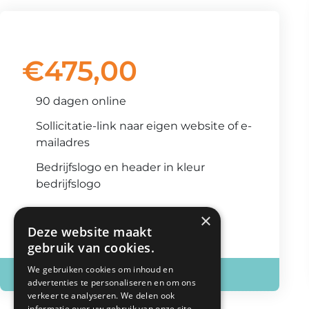
Premium
€
475,00
90 dagen online
Sollicitatie-link naar eigen website of e-
mailadres
Bedrijfslogo en header in kleur
bedrijfslogo
×
Deze website maakt
gebruik van cookies.
We gebruiken cookies om inhoud en
kies Premium
advertenties te personaliseren en om ons
verkeer te analyseren. We delen ook
informatie over uw gebruik van onze site