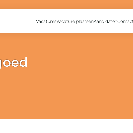
Vacatures
Vacature plaatsen
Kandidaten
Contac
goed