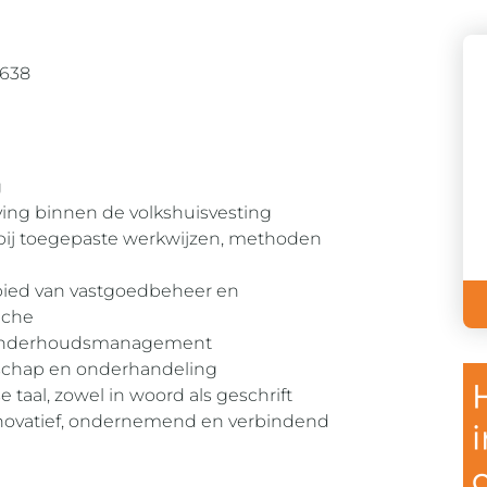
.638
g
ving binnen de volkshuisvesting
rbij toegepaste werkwijzen, methoden
bied van vastgoedbeheer en
nche
 onderhoudsmanagement
rschap en onderhandeling
aal, zowel in woord als geschrift
 innovatief, ondernemend en verbindend