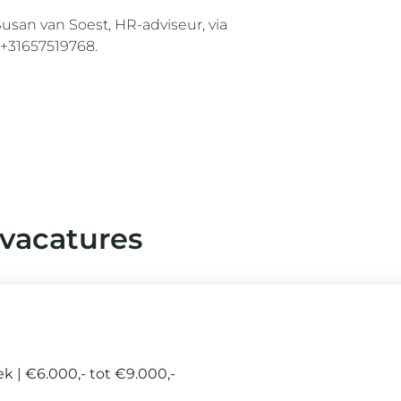
san van Soest, HR-adviseur, via
 +31657519768.
 vacatures
eek
€6.000,- tot €9.000,-