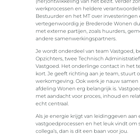
(her)ontwikkeling van het bezit. Verder zo
werkprocessen en heldere verantwoordelij
Bestuurder en het MT over investeringen e
vertegenwoordig je Brederode Wonen duide
met externe partijen, zoals huurders, gem
andere samenwerkingspartners.
Je wordt onderdeel van team Vastgoed, be
Opzichters, twee Technisch Administratie
Vastgoed. Het onderlinge contact in het te
kort. Je geeft richting aan je team, stuurt 
werkomgeving. Ook werk je nauw samen me
afdeling Wonen erg belangrijk is. Vastgoe
met aandacht voor proces, inhoud en relati
echt centraal.
Als je energie krijgt van leidinggeven aan
vastgoedprocessen en het leuk vindt om 
collega’s, dan is dit een baan voor jou.