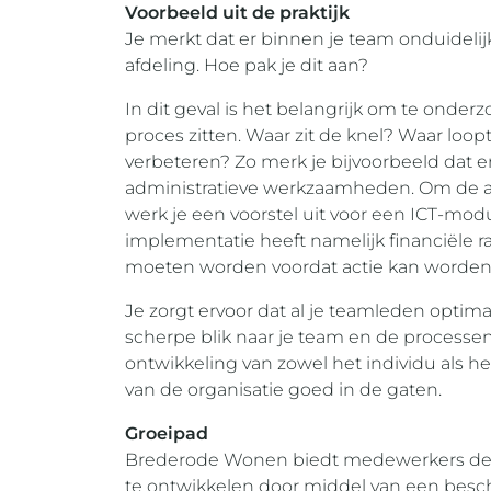
Voorbeeld uit de praktijk
Je merkt dat er binnen je team onduidelij
afdeling. Hoe pak je dit aan?
In dit geval is het belangrijk om te onde
proces zitten. Waar zit de knel? Waar loop
verbeteren? Zo merk je bijvoorbeeld dat er 
administratieve werkzaamheden. Om de ad
werk je een voorstel uit voor een ICT-modu
implementatie heeft namelijk financiële
moeten worden voordat actie kan worde
Je zorgt ervoor dat al je teamleden opti
scherpe blik naar je team en de processen te
ontwikkeling van zowel het individu als he
van de organisatie goed in de gaten.
Groeipad
Brederode Wonen biedt medewerkers de m
te ontwikkelen door middel van een besc