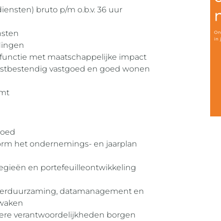
iensten) bruto p/m o.b.v. 36 uur
nsten
idingen
functie met maatschappelijke impact
stbestendig vastgoed en goed wonen
omt
goed
form het ondernemings- en jaarplan
gieën en portefeuilleontwikkeling
verduurzaming, datamanagement en
ewaken
ere verantwoordelijkheden borgen