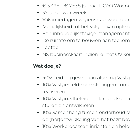
€ 5.498 – € 7.638 (schaal L CAO Woond
32-urige werkweek
Vakantiedagen volgens cao-woondie
Mogelijkheid tot het volgen van ople
Een inhoudelijk stevige management
De ruimte om te bouwen aan toekom
Laptop
NS businesskaart indien je met OV k
Wat doe je?
40% Leiding geven aan afdeling Vast
10% Vastgestelde doelstellingen con
realiseren
10% Vastgoedbeleid, onderhoudsstrate
sturen en ontwikkelen
10% Samenhang tussen onderhoud, 
de (her)ontwikkeling van het bezit b
10% Werkprocessen inrichten en held