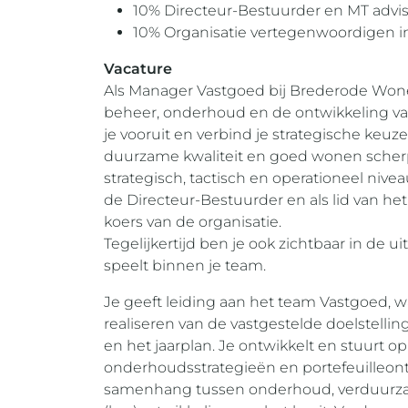
10% Directeur-Bestuurder en MT advi
10% Organisatie vertegenwoordigen i
Vacature
Als Manager Vastgoed bij Brederode Wone
beheer, onderhoud en de ontwikkeling van 
je vooruit en verbind je strategische keuze
duurzame kwaliteit en goed wonen scherp 
strategisch, tactisch en operationeel nive
de Directeur-Bestuurder en als lid van het 
koers van de organisatie.
Tegelijkertijd ben je ook zichtbaar in de u
speelt binnen je team.
Je geeft leiding aan het team Vastgoed, wa
realiseren van de vastgestelde doelstel
en het jaarplan. Je ontwikkelt en stuurt o
onderhoudsstrategieën en portefeuilleont
samenhang tussen onderhoud, verduurz