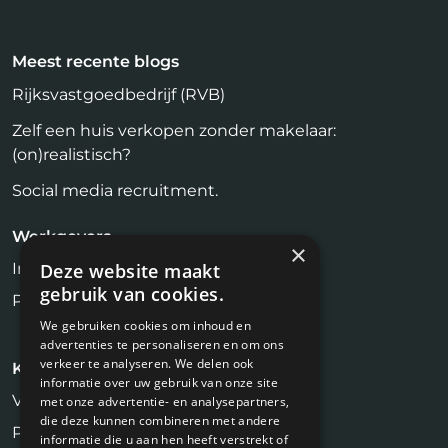
Meest recente blogs
Rijksvastgoedbedrijf (RVB)
Zelf een huis verkopen zonder makelaar:
(on)realistisch?
Social media recruitment.
Werkgevers
×
Inloggen
Deze website maakt
gebruik van cookies.
Plaats vacature
We gebruiken cookies om inhoud en
advertenties te personaliseren en om ons
verkeer te analyseren. We delen ook
Kandidaten
informatie over uw gebruik van onze site
Vastgoed Vacatures
met onze advertentie- en analysepartners,
die deze kunnen combineren met andere
Profiel aanmaken
informatie die u aan hen heeft verstrekt of