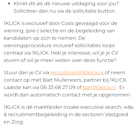
Klinkt dit als dè nieuwe uitdaging voor jou?
Solliciteer dan nu via de sollicitatie button.
1KLICK is exclusief door Cosis gevraagd voor de
werving, (pre-) selectie en de begeleiding van
kandidaten op zich te nemen. De
wervingsprocedure inclusief sollicitaties loopt
centraal via 1KLICK. Heb je interesse, wil je je CV
sturen of wil je meer weten over deze functie?
Stuur dan je CV via
recruitment@1klick.nl
of neem
contact op met Bart Mulleneers, partner bij 1KLICK.
Laatste kan via 06 33 68 27 09 of
bart@1klick.nl
. Er
wordt dan automatisch contact met je opgenomen.
1KLICK is dé marktleider inzake executive search, w&s
& recruitmentbegeleiding in de sectoren Vastgoed
en Zorg.