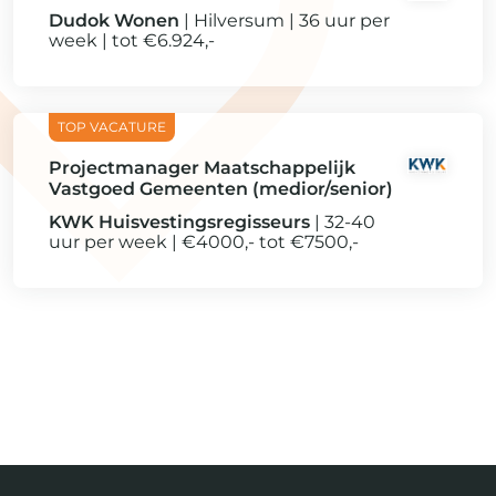
Dudok Wonen
Hilversum
36 uur per
week
tot €6.924,-
Projectmanager Maatschappelijk
Vastgoed Gemeenten (medior/senior)
KWK Huisvestingsregisseurs
32-40
uur per week
€4000,- tot €7500,-