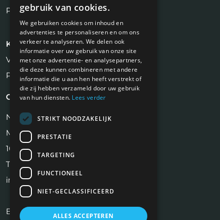
gebruik van cookies.
Plaats vacature
We gebruiken cookies om inhoud en
advertenties te personaliseren en om ons
verkeer te analyseren. We delen ook
Kandidaten
informatie over uw gebruik van onze site
Vastgoed Vacatures
met onze advertentie- en analysepartners,
die deze kunnen combineren met andere
Profiel aanmaken
informatie die u aan hen heeft verstrekt of
die zij hebben verzameld door uw gebruik
Contact
van hun diensten.
Lees verder
NiVa Media
STRIKT NOODZAKELIJK
Maassluisstraat 2
PRESTATIE
1062 GD Amsterdam
TARGETING
Tel:
06 17 13 90 41
FUNCTIONEEL
info@vastgoedfuncties.nl
NIET-GECLASSIFICEERD
Bekijk ook onze andere website:
ALLES ACCEPTEREN