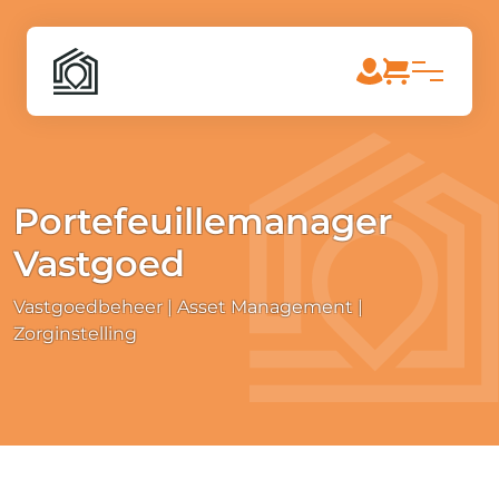
Portefeuillemanager
Vastgoed
Vastgoedbeheer | Asset Management
Zorginstelling