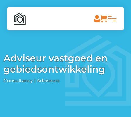
Adviseur vastgoed en
gebiedsontwikkeling
Consultancy | Adviseurs