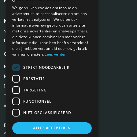
Plaats vacature
We gebruiken cookies om inhoud en
advertenties te personaliseren en om ons
verkeer te analyseren. We delen ook
Kandidaten
informatie over uw gebruik van onze site
Vastgoed Vacatures
met onze advertentie- en analysepartners,
die deze kunnen combineren met andere
Profiel aanmaken
informatie die u aan hen heeft verstrekt of
die zij hebben verzameld door uw gebruik
Contact
van hun diensten.
Lees verder
NiVa Media
STRIKT NOODZAKELIJK
Maassluisstraat 2
PRESTATIE
1062 GD Amsterdam
TARGETING
Tel:
06 17 13 90 41
FUNCTIONEEL
info@vastgoedfuncties.nl
NIET-GECLASSIFICEERD
Bekijk ook onze andere website:
ALLES ACCEPTEREN
www.makelaarbanen.nl