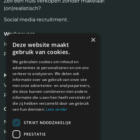
Zelf een huis verkopen zonder makelaar:
(on)realistisch?
Social media recruitment.
Werkgevers
×
Inloggen
Deze website maakt
gebruik van cookies.
Plaats vacature
We gebruiken cookies om inhoud en
advertenties te personaliseren en om ons
verkeer te analyseren. We delen ook
Kandidaten
informatie over uw gebruik van onze site
Vastgoed Vacatures
met onze advertentie- en analysepartners,
die deze kunnen combineren met andere
Profiel aanmaken
informatie die u aan hen heeft verstrekt of
die zij hebben verzameld door uw gebruik
Contact
van hun diensten.
Lees verder
NiVa Media
STRIKT NOODZAKELIJK
Maassluisstraat 2
PRESTATIE