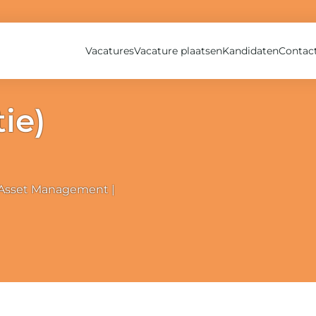
Vacatures
Vacature plaatsen
Kandidaten
Contac
tie)
 Asset Management