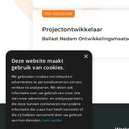
Projectontwikkelaar
Ballast Nedam Ontwikkelingsmaatsc
×
Deze website maakt
gebruik van cookies.
We gebruiken cookies om inhoud en
advertenties te personaliseren en om ons
verkeer te analyseren. We delen ook
informatie over uw gebruik van onze site
met onze advertentie- en analysepartners,
die deze kunnen combineren met andere
informatie die u aan hen heeft verstrekt of
die zij hebben verzameld door uw gebruik
van hun diensten.
Lees verder