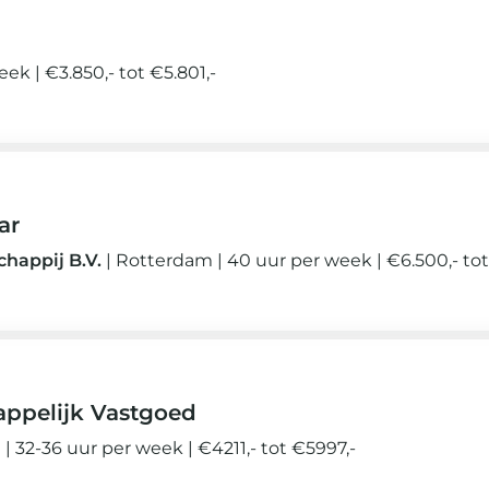
week
€3.850,- tot €5.801,-
ar
happij B.V.
Rotterdam
40 uur per week
€6.500,- tot
appelijk Vastgoed
n
32-36 uur per week
€4211,- tot €5997,-