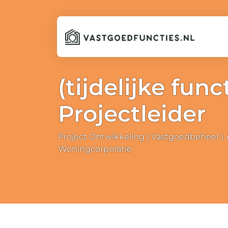
(tijdelijke func
Projectleider
Project Ontwikkeling
Vastgoedbeheer |
Woningcorporatie