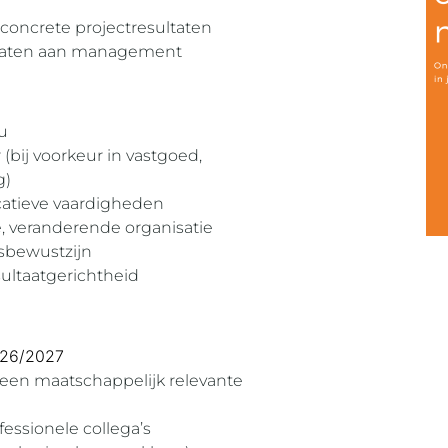
 concrete projectresultaten
ltaten aan management
u
 (bij voorkeur in vastgoed,
g)
catieve vaardigheden
, veranderende organisatie
gsbewustzijn
sultaatgerichtheid
2026/2027
een maatschappelijk relevante
ssionele collega’s