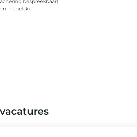
tachering bespreekbaar)
ken mogelijk)
 vacatures